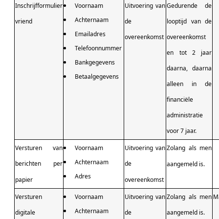
Inschrijfformulier
Voornaam
Uitvoering van
Gedurende de
Achternaam
vriend
de
looptijd van de
Emailadres
overeenkomst
overeenkomst
Telefoonnummer
en tot 2 jaar
Bankgegevens
daarna, daarna
Betaalgegevens
alleen in de
financiële
administratie
voor 7 jaar.
Versturen van
Voornaam
Uitvoering van
Zolang als men
Achternaam
berichten per
de
aangemeld is.
Adres
papier
overeenkomst
Versturen
Voornaam
Uitvoering van
Zolang als men
M
Achternaam
digitale
de
aangemeld is.