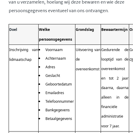
van u verzamelen, hoelang wij deze bewaren en wie deze
persoonsgegevens eventueel van ons ontvangen.
Doel
Welke
Grondslag
Bewaartermijn
O
persoonsgegevens
Inschrijving van
Voornaam
Uitvoering van
Gedurende de
G
Achternaam
de
looptijd van de
lidmaatschap
Of
Adres
overeenkomst
overeenkomst
Geslacht
en tot 2 jaar
Geboortedatum
daarna, daarna
Emailadres
alleen in de
Telefoonnummer
financiële
Bankgegevens
administratie
Betaalgegevens
voor 7 jaar.