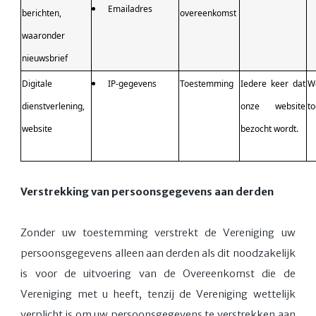
Emailadres
berichten,
overeenkomst
waaronder
nieuwsbrief
Digitale
IP-gegevens
Toestemming
Iedere keer dat
W
dienstverlening,
onze website
to
website
bezocht wordt.
Verstrekking van persoonsgegevens aan derden
Zonder uw toestemming verstrekt de Vereniging uw
persoonsgegevens alleen aan derden als dit noodzakelijk
is voor de uitvoering van de Overeenkomst die de
Vereniging met u heeft, tenzij de Vereniging wettelijk
verplicht is om uw persoonsgegevens te verstrekken aan