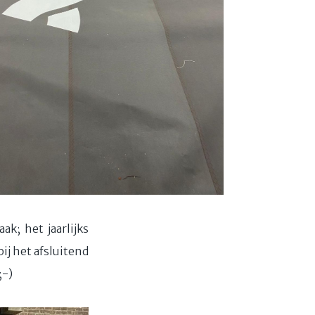
k; het jaarlijks
ij het afsluitend
;-)