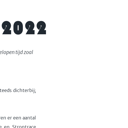
 2022
elopen tijd zoal
eeds dichterbij;
ren er een aantal
e en Strontrace