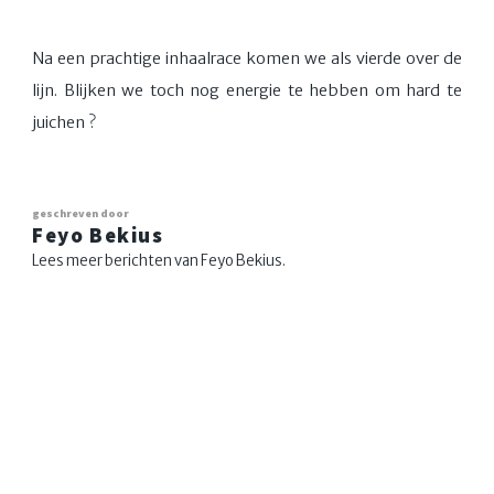
Na een prachtige inhaalrace komen we als vierde over de
lijn. Blijken we toch nog energie te hebben om hard te
juichen ?
geschreven door
Feyo Bekius
Lees meer berichten van Feyo Bekius.
© SKÛTSJE VERWISSELING
PUBLISHED WITH
GHOST